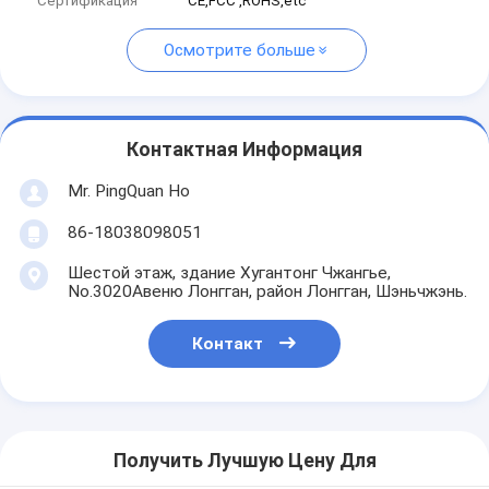
Сертификация
CE,FCC ,ROHS,etc
Осмотрите больше
Контактная Информация
Mr. PingQuan Ho
86-18038098051
Шестой этаж, здание Хугантонг Чжангье,
No.3020Авеню Лонгган, район Лонгган, Шэньчжэнь.
Контакт
Получить Лучшую Цену Для