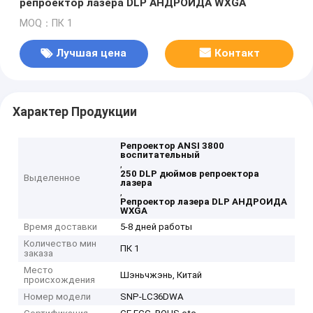
репроектор лазера DLP АНДРОИДА WXGA
MOQ：ПК 1
Лучшая цена
Контакт
Характер Продукции
Репроектор ANSI 3800
воспитательный
,
250 DLP дюймов репроектора
Выделенное
лазера
,
Репроектор лазера DLP АНДРОИДА
WXGA
Время доставки
5-8 дней работы
Количество мин
ПК 1
заказа
Место
Шэньчжэнь, Китай
происхождения
Номер модели
SNP-LC36DWA